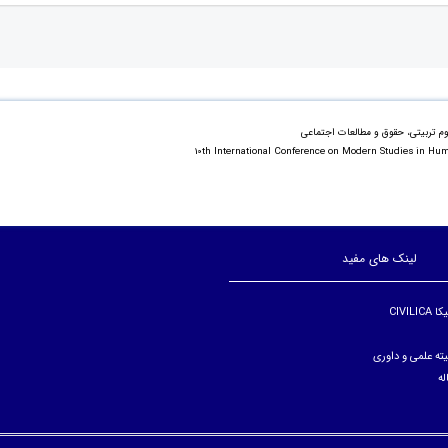
وم تربیتی، حقوق و مطالعات اجتماعی
10th International Conference on Modern Studies in Hum
لینک های مفید
CIVIL
ته علمی و داوری
له