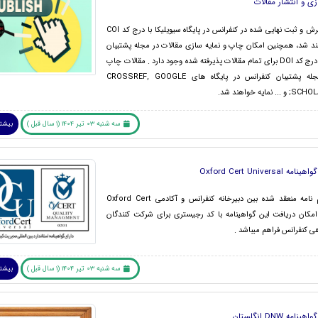
زی و انتشار مقالات
مقالات پذیرش و ثبت نهایی شده در کنفرانس در پایگاه سیویلیکا با درج کد COI
ند شد، همچنین امکان چاپ و نمایه سازی مقالات در مجله پشتیبان
کنفرانس با درج کد DOI برای تمام مقالات پذیرفته شده وجود دارد . مقالات چاپ
شده در مجله پشتیبان کنفرانس در پایگاه های CROSSREF, GOOGLE
نمایه خواهند شد.
سه شنبه 03 تیر 1404 (1 سال قبل )
بیشتر
Oxford Cert Universal
طبق تفاهم نامه منعقد شده بین دبیرخانه کنفرانس و آکادمی Oxford Cert
Univera امکان دریافت این گواهینامه با کد رجیستری برای شرکت کنندگان
هی کنفرانس فراهم میباشد .
سه شنبه 03 تیر 1404 (1 سال قبل )
بیشتر
امه DNW انگلستان