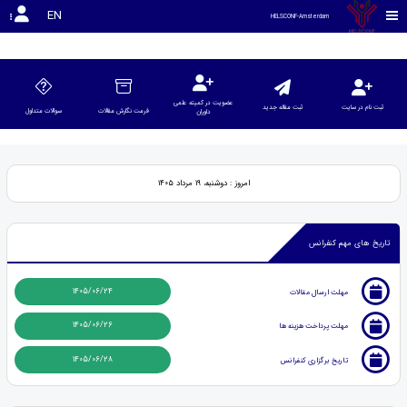
rgrgregerger
EN
HELSCONF-Amsterdam
عضویت در کمیته علمی
ثبت نام در سایت
ثبت مقاله جدید
فرمت نگارش مقالات
سوالات متداول
داوران
امروز : دوشنبه، ۱۹ مرداد ۱۴۰۵
تاریخ های مهم کنفرانس
1405/06/24
مهلت ارسال مقالات
1405/06/26
مهلت پرداخت هزینه ها
1405/06/28
تاریخ برگزاری کنفرانس